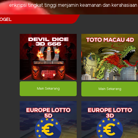
enkripsi tingkat tinggi menjamin keamanan dan kerahasia
OGEL
Main Sekarang
Main Sekarang