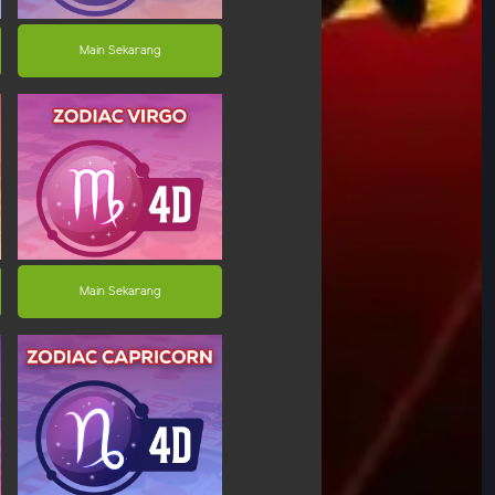
Main Sekarang
Main Sekarang