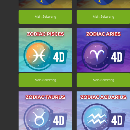
Main Sekarang
Main Sekarang
Main Sekarang
Main Sekarang