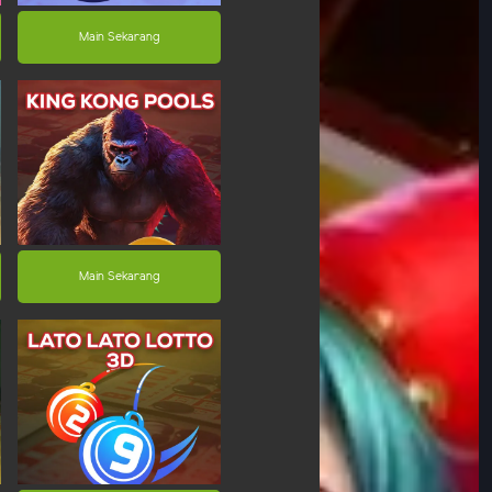
Main Sekarang
Main Sekarang