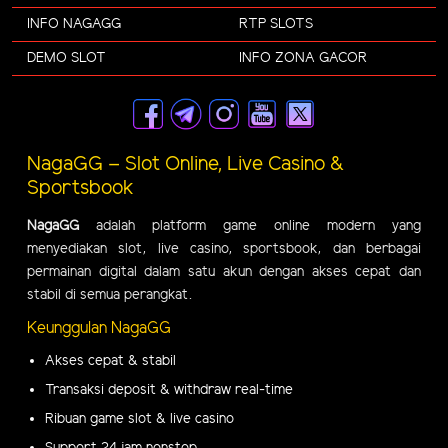
INFO NAGAGG
RTP SLOTS
DEMO SLOT
INFO ZONA GACOR
NagaGG – Slot Online, Live Casino &
Sportsbook
NagaGG
adalah platform game online modern yang
menyediakan slot, live casino, sportsbook, dan berbagai
permainan digital dalam satu akun dengan akses cepat dan
stabil di semua perangkat.
Keunggulan NagaGG
Akses cepat & stabil
Transaksi deposit & withdraw real-time
Ribuan game slot & live casino