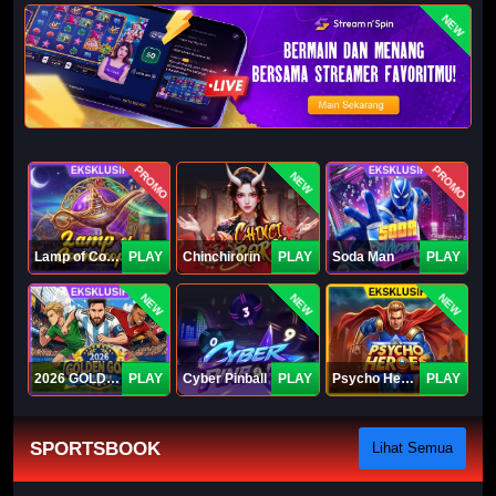
NEW
PROMO
PROMO
NEW
Lamp of Cornucopia
PLAY
Chinchirorin
PLAY
Soda Man
PLAY
NEW
NEW
NEW
2026 GOLDEN GOAL RUSH
PLAY
Cyber Pinball
PLAY
Psycho Heroes
PLAY
SPORTSBOOK
Lihat Semua