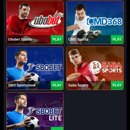
Ubobet Sports
PLAY
CMD Sports
PLAY
SBO Sportsbook
PLAY
Saba Sports
PLAY