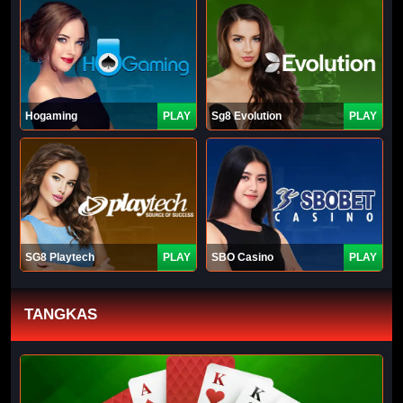
Hogaming
PLAY
Sg8 Evolution
PLAY
SG8 Playtech
PLAY
SBO Casino
PLAY
TANGKAS