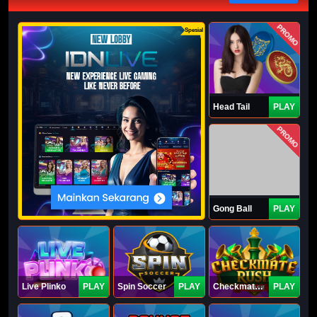
PROMO
Spesial
Head Tail
PLAY
PROMO
Gong Ball
PLAY
Live Plinko
PLAY
Spin Soccer
PLAY
Checkmate Rush
PLAY